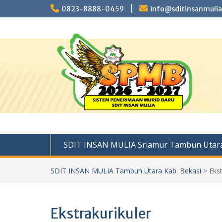
Skip
0823-8888-0459
info@sditinsanmulia
to
content
SDIT INSAN MULIA Sriamur Tambun Utara
SDIT INSAN MULIA Tambun Utara Kab. Bekasi
>
Ekst
Ekstrakurikuler