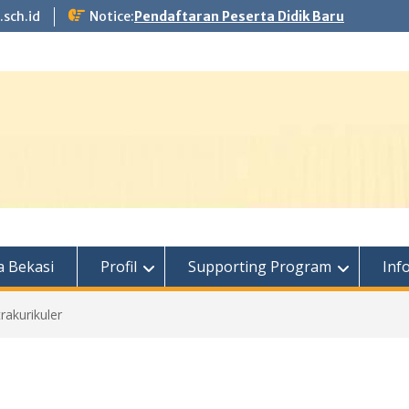
.sch.id
Notice:
Pendaftaran Peserta Didik Baru
 Bekasi
Profil
Supporting Program
Inf
rakurikuler