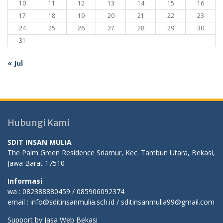
10
11
12
13
14
15
16
17
18
19
20
21
22
23
24
25
26
27
28
29
30
31
« Jul
Hubungi Kami
SDIT INSAN MULIA
The Palm Green Residence Sriamur, Kec. Tambun Utara, Bekasi,
Jawa Barat 17510
Informasi
wa : 082388880459 / 085906092374
email : info@sditinsanmulia.sch.id / sditinsanmulia99@gmail.com
Support by
Jasa Web Bekasi