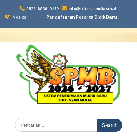
Skip
to
0823-8888-0459
info@sditinsanmulia.sch.id
content
Notice:
Pendaftaran Peserta Didik Baru
Search
for: