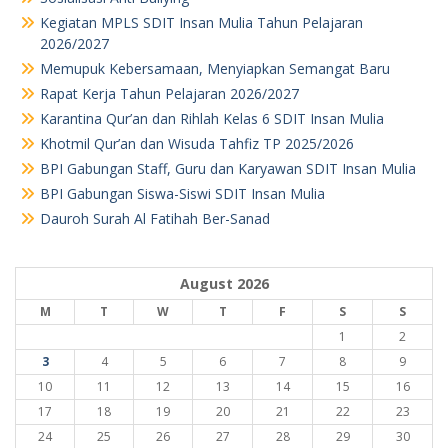
Kegiatan MPLS SDIT Insan Mulia Tahun Pelajaran
2026/2027
Memupuk Kebersamaan, Menyiapkan Semangat Baru
Rapat Kerja Tahun Pelajaran 2026/2027
Karantina Qur’an dan Rihlah Kelas 6 SDIT Insan Mulia
Khotmil Qur’an dan Wisuda Tahfiz TP 2025/2026
BPI Gabungan Staff, Guru dan Karyawan SDIT Insan Mulia
BPI Gabungan Siswa-Siswi SDIT Insan Mulia
Dauroh Surah Al Fatihah Ber-Sanad
August 2026
M
T
W
T
F
S
S
1
2
3
4
5
6
7
8
9
10
11
12
13
14
15
16
17
18
19
20
21
22
23
24
25
26
27
28
29
30