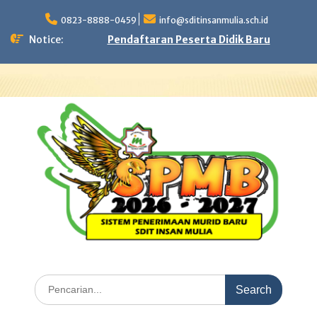
Skip
to
0823-8888-0459
info@sditinsanmulia.sch.id
content
Notice:
Pendaftaran Peserta Didik Baru
Search
for: