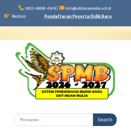
Skip
to
0823-8888-0459
info@sditinsanmulia.sch.id
content
Notice:
Pendaftaran Peserta Didik Baru
Search
for: