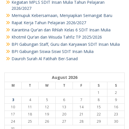
Kegiatan MPLS SDIT Insan Mulia Tahun Pelajaran
2026/2027
Memupuk Kebersamaan, Menyiapkan Semangat Baru
Rapat Kerja Tahun Pelajaran 2026/2027
Karantina Qur’an dan Rihlah Kelas 6 SDIT Insan Mulia
Khotmil Qur’an dan Wisuda Tahfiz TP 2025/2026
BPI Gabungan Staff, Guru dan Karyawan SDIT Insan Mulia
BPI Gabungan Siswa-Siswi SDIT Insan Mulia
Dauroh Surah Al Fatihah Ber-Sanad
August 2026
M
T
W
T
F
S
S
1
2
3
4
5
6
7
8
9
10
11
12
13
14
15
16
17
18
19
20
21
22
23
24
25
26
27
28
29
30
31