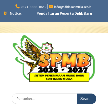
Skip
to
0823-8888-0459
info@sditinsanmulia.sch.id
content
Notice:
Pendaftaran Peserta Didik Baru
Search
for: