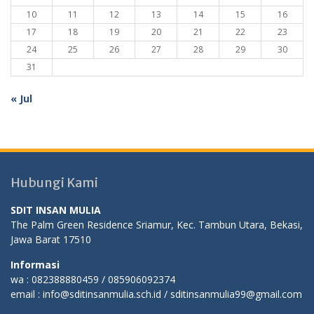
10
11
12
13
14
15
16
17
18
19
20
21
22
23
24
25
26
27
28
29
30
31
« Jul
Hubungi Kami
SDIT INSAN MULIA
The Palm Green Residence Sriamur, Kec. Tambun Utara, Bekasi,
Jawa Barat 17510
Informasi
wa : 082388880459 / 085906092374
email : info@sditinsanmulia.sch.id / sditinsanmulia99@gmail.com