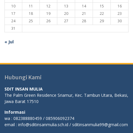
10
11
12
13
14
15
16
17
18
19
20
21
22
23
24
25
26
27
28
29
30
31
« Jul
Hubungi Kami
SDIT INSAN MULIA
The Palm Green Residence Sriamur, Kec. Tambun Utara, Bekasi,
Jawa Barat 17510
Informasi
wa : 082388880459 / 085906092374
email : info@sditinsanmulia.sch.id / sditinsanmulia99@gmail.com