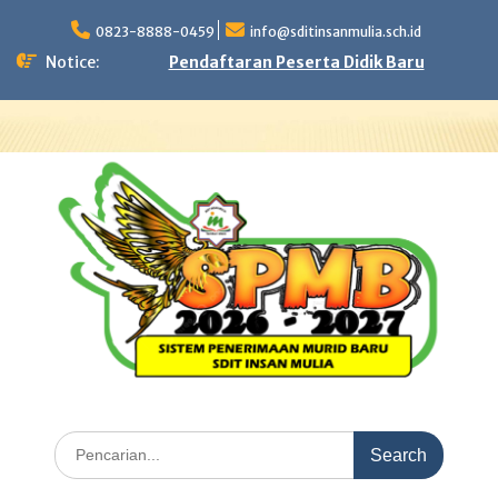
Skip
to
0823-8888-0459
info@sditinsanmulia.sch.id
content
Notice:
Pendaftaran Peserta Didik Baru
Search
for: