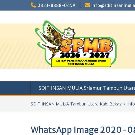
Skip
0823-8888-0459
info@sditinsanmulia
to
content
SDIT INSAN MULIA Sriamur Tambun Utara
SDIT INSAN MULIA Tambun Utara Kab. Bekasi
>
Inf
WhatsApp Image 2020-08