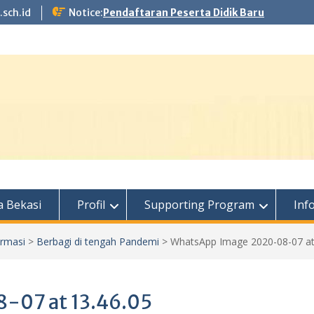
.sch.id
Notice:
Pendaftaran Peserta Didik Baru
 Bekasi
Profil
Supporting Program
Inf
ormasi
>
Berbagi di tengah Pandemi
>
WhatsApp Image 2020-08-07 at
-07 at 13.46.05