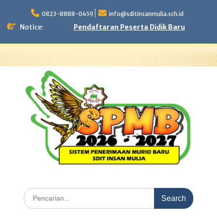
Skip
to
0823-8888-0459
info@sditinsanmulia.sch.id
content
Notice:
Pendaftaran Peserta Didik Baru
Search
for: