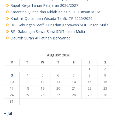
Rapat Kerja Tahun Pelajaran 2026/2027
Karantina Qur’an dan Rihlah Kelas 6 SDIT Insan Mulia
Khotmil Qur’an dan Wisuda Tahfiz TP 2025/2026
BPI Gabungan Staff, Guru dan Karyawan SDIT Insan Mulia
BPI Gabungan Siswa-Siswi SDIT Insan Mulia
Dauroh Surah Al Fatihah Ber-Sanad
August 2026
M
T
W
T
F
S
S
1
2
3
4
5
6
7
8
9
10
11
12
13
14
15
16
17
18
19
20
21
22
23
24
25
26
27
28
29
30
31
« Jul