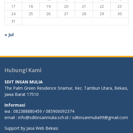
17
18
19
20
21
22
23
24
25
26
27
28
29
30
31
« Jul
Hubungi Kami
SDIT INSAN MULIA
The Palm Green Residence Sriamur, Kec. Tambun Utara, Bekasi,
Jawa Barat 17510
Informasi
wa : 082388880459 / 085906092374
email : info@sditinsanmulia.sch.id / sditinsanmulia99@gmail.com
Support by
Jasa Web Bekasi