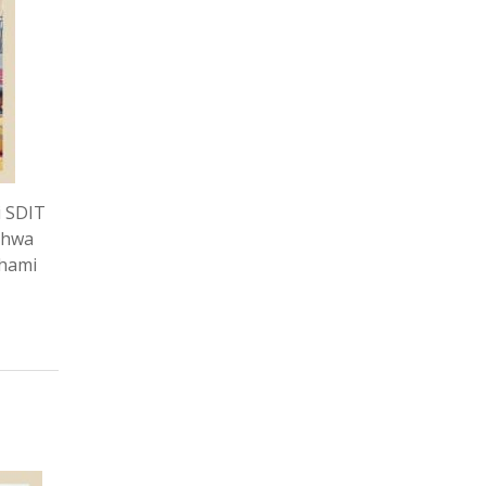
i SDIT
ahwa
ahami