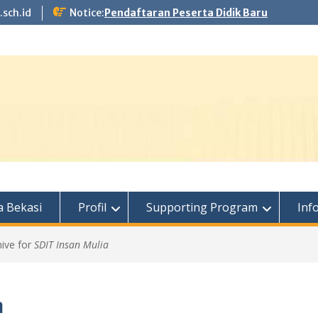
.sch.id
Notice:
Pendaftaran Peserta Didik Baru
 Bekasi
Profil
Supporting Program
Inf
hive for
SDIT Insan Mulia
a