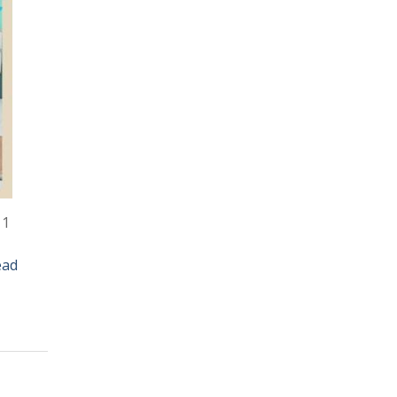
 1
ead