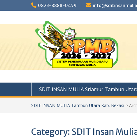
Skip
0823-8888-0459
info@sditinsanmulia
to
content
SDIT INSAN MULIA Sriamur Tambun Utara
SDIT INSAN MULIA Tambun Utara Kab. Bekasi
>
Arc
Category:
SDIT Insan Muli