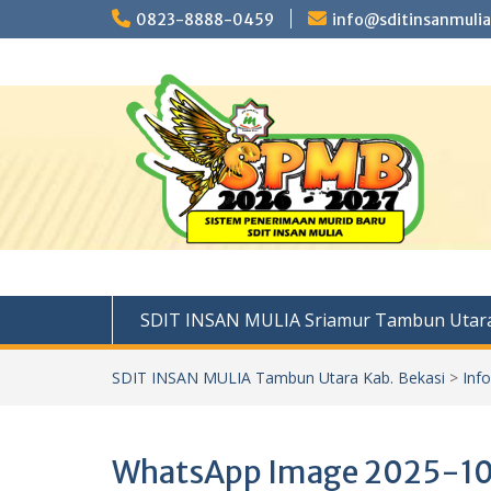
Skip
0823-8888-0459
info@sditinsanmulia
to
content
SDIT INSAN MULIA Sriamur Tambun Utara
SDIT INSAN MULIA Tambun Utara Kab. Bekasi
>
Inf
WhatsApp Image 2025-10