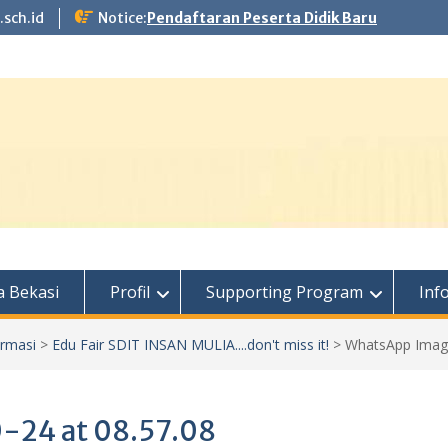
.sch.id
Notice:
Pendaftaran Peserta Didik Baru
 Bekasi
Profil
Supporting Program
Inf
ormasi
>
Edu Fair SDIT INSAN MULIA....don't miss it!
>
WhatsApp Image
-24 at 08.57.08