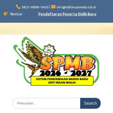
Skip
to
0823-8888-0459
info@sditinsanmulia.sch.id
content
Notice:
Pendaftaran Peserta Didik Baru
Search
for: