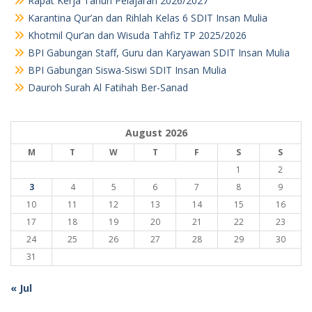
Rapat Kerja Tahun Pelajaran 2026/2027
Karantina Qur’an dan Rihlah Kelas 6 SDIT Insan Mulia
Khotmil Qur’an dan Wisuda Tahfiz TP 2025/2026
BPI Gabungan Staff, Guru dan Karyawan SDIT Insan Mulia
BPI Gabungan Siswa-Siswi SDIT Insan Mulia
Dauroh Surah Al Fatihah Ber-Sanad
August 2026
M
T
W
T
F
S
S
1
2
3
4
5
6
7
8
9
10
11
12
13
14
15
16
17
18
19
20
21
22
23
24
25
26
27
28
29
30
31
« Jul