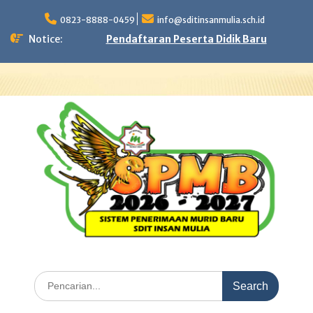
Skip
to
0823-8888-0459
info@sditinsanmulia.sch.id
content
Notice:
Pendaftaran Peserta Didik Baru
Search
for: