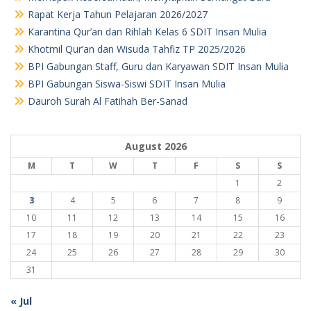
Rapat Kerja Tahun Pelajaran 2026/2027
Karantina Qur’an dan Rihlah Kelas 6 SDIT Insan Mulia
Khotmil Qur’an dan Wisuda Tahfiz TP 2025/2026
BPI Gabungan Staff, Guru dan Karyawan SDIT Insan Mulia
BPI Gabungan Siswa-Siswi SDIT Insan Mulia
Dauroh Surah Al Fatihah Ber-Sanad
August 2026
M
T
W
T
F
S
S
1
2
3
4
5
6
7
8
9
10
11
12
13
14
15
16
17
18
19
20
21
22
23
24
25
26
27
28
29
30
31
« Jul