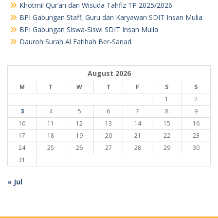
Khotmil Qur’an dan Wisuda Tahfiz TP 2025/2026
BPI Gabungan Staff, Guru dan Karyawan SDIT Insan Mulia
BPI Gabungan Siswa-Siswi SDIT Insan Mulia
Dauroh Surah Al Fatihah Ber-Sanad
August 2026
M
T
W
T
F
S
S
1
2
3
4
5
6
7
8
9
10
11
12
13
14
15
16
17
18
19
20
21
22
23
24
25
26
27
28
29
30
31
« Jul