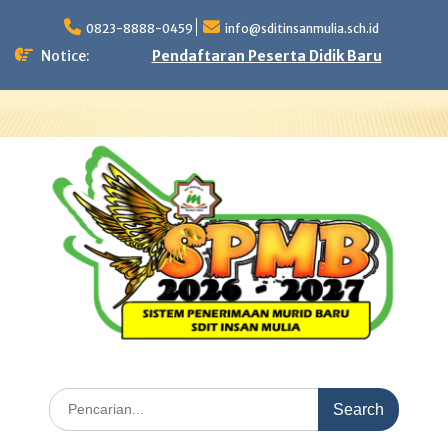
Skip
to
0823-8888-0459
info@sditinsanmulia.sch.id
content
Notice:
Pendaftaran Peserta Didik Baru
Search
for: