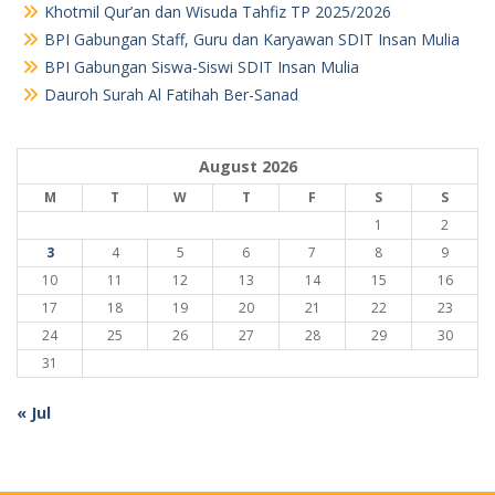
Khotmil Qur’an dan Wisuda Tahfiz TP 2025/2026
BPI Gabungan Staff, Guru dan Karyawan SDIT Insan Mulia
BPI Gabungan Siswa-Siswi SDIT Insan Mulia
Dauroh Surah Al Fatihah Ber-Sanad
August 2026
M
T
W
T
F
S
S
1
2
3
4
5
6
7
8
9
10
11
12
13
14
15
16
17
18
19
20
21
22
23
24
25
26
27
28
29
30
31
« Jul