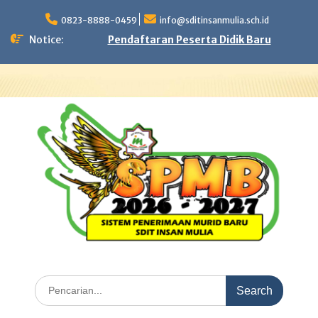
Skip
to
0823-8888-0459
info@sditinsanmulia.sch.id
content
Notice:
Pendaftaran Peserta Didik Baru
Search
for: