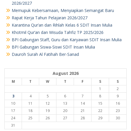
2026/2027
Memupuk Kebersamaan, Menyiapkan Semangat Baru
Rapat Kerja Tahun Pelajaran 2026/2027
Karantina Qur’an dan Rihlah Kelas 6 SDIT Insan Mulia
Khotmil Qur’an dan Wisuda Tahfiz TP 2025/2026
BPI Gabungan Staff, Guru dan Karyawan SDIT Insan Mulia
BPI Gabungan Siswa-Siswi SDIT Insan Mulia
Dauroh Surah Al Fatihah Ber-Sanad
August 2026
M
T
W
T
F
S
S
1
2
3
4
5
6
7
8
9
10
11
12
13
14
15
16
17
18
19
20
21
22
23
24
25
26
27
28
29
30
31