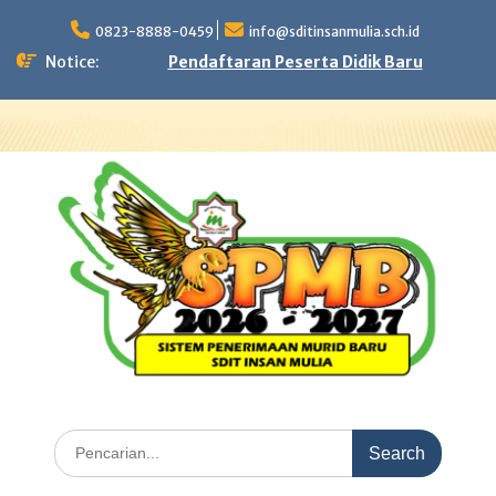
Skip
to
0823-8888-0459
info@sditinsanmulia.sch.id
content
Notice:
Pendaftaran Peserta Didik Baru
Search
for: