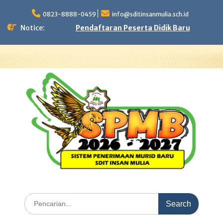
Skip
to
0823-8888-0459
info@sditinsanmulia.sch.id
content
Notice:
Pendaftaran Peserta Didik Baru
Search
for: