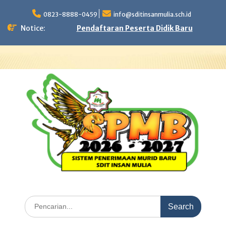
Skip
to
0823-8888-0459
info@sditinsanmulia.sch.id
content
Notice:
Pendaftaran Peserta Didik Baru
Search
for: