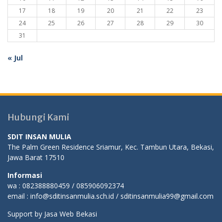
17
18
19
20
21
22
23
24
25
26
27
28
29
30
31
« Jul
Hubungi Kami
SDIT INSAN MULIA
The Palm Green Residence Sriamur, Kec. Tambun Utara, Bekasi,
Jawa Barat 17510
Informasi
wa : 082388880459 / 085906092374
email : info@sditinsanmulia.sch.id / sditinsanmulia99@gmail.com
Support by
Jasa Web Bekasi