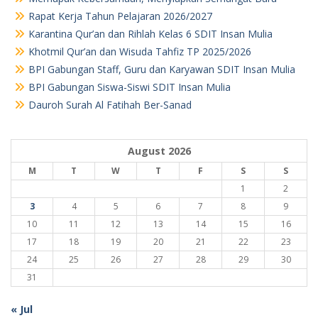
Rapat Kerja Tahun Pelajaran 2026/2027
Karantina Qur’an dan Rihlah Kelas 6 SDIT Insan Mulia
Khotmil Qur’an dan Wisuda Tahfiz TP 2025/2026
BPI Gabungan Staff, Guru dan Karyawan SDIT Insan Mulia
BPI Gabungan Siswa-Siswi SDIT Insan Mulia
Dauroh Surah Al Fatihah Ber-Sanad
August 2026
M
T
W
T
F
S
S
1
2
3
4
5
6
7
8
9
10
11
12
13
14
15
16
17
18
19
20
21
22
23
24
25
26
27
28
29
30
31
« Jul