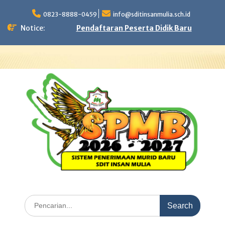
Skip
to
0823-8888-0459
info@sditinsanmulia.sch.id
content
Notice:
Pendaftaran Peserta Didik Baru
Search
for: