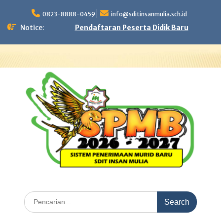
Skip
to
0823-8888-0459
info@sditinsanmulia.sch.id
content
Notice:
Pendaftaran Peserta Didik Baru
Search
for: