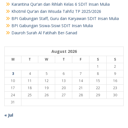
Karantina Qur’an dan Rihlah Kelas 6 SDIT Insan Mulia
Khotmil Qur’an dan Wisuda Tahfiz TP 2025/2026
BPI Gabungan Staff, Guru dan Karyawan SDIT Insan Mulia
BPI Gabungan Siswa-Siswi SDIT Insan Mulia
Dauroh Surah Al Fatihah Ber-Sanad
August 2026
M
T
W
T
F
S
S
1
2
3
4
5
6
7
8
9
10
11
12
13
14
15
16
17
18
19
20
21
22
23
24
25
26
27
28
29
30
31
« Jul