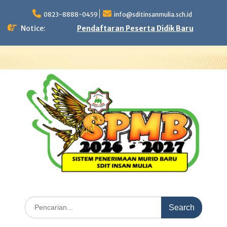
Skip
to
0823-8888-0459
info@sditinsanmulia.sch.id
content
Notice:
Pendaftaran Peserta Didik Baru
Search
for: