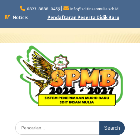
Skip
to
0823-8888-0459
info@sditinsanmulia.sch.id
content
Notice:
Pendaftaran Peserta Didik Baru
Search
for: