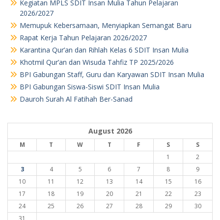
Kegiatan MPLS SDIT Insan Mulia Tahun Pelajaran
2026/2027
Memupuk Kebersamaan, Menyiapkan Semangat Baru
Rapat Kerja Tahun Pelajaran 2026/2027
Karantina Qur’an dan Rihlah Kelas 6 SDIT Insan Mulia
Khotmil Qur’an dan Wisuda Tahfiz TP 2025/2026
BPI Gabungan Staff, Guru dan Karyawan SDIT Insan Mulia
BPI Gabungan Siswa-Siswi SDIT Insan Mulia
Dauroh Surah Al Fatihah Ber-Sanad
August 2026
M
T
W
T
F
S
S
1
2
3
4
5
6
7
8
9
10
11
12
13
14
15
16
17
18
19
20
21
22
23
24
25
26
27
28
29
30
31