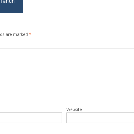
k Tahun
elds are marked
*
Website