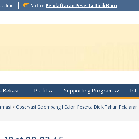
.sch.id
Notice:
Pendaftaran Peserta Didik Baru
 Bekasi
Profil
Supporting Program
Inf
ormasi
>
Observasi Gelombang I Calon Peserta Didik Tahun Pelajaran