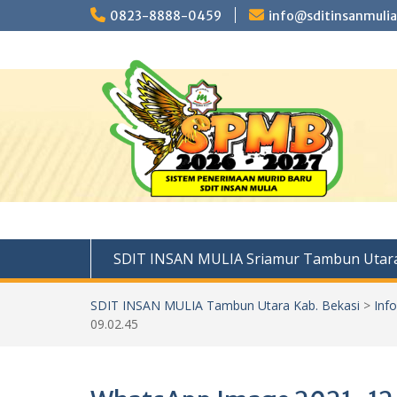
Skip
0823-8888-0459
info@sditinsanmulia
to
content
SDIT INSAN MULIA Sriamur Tambun Utara
SDIT INSAN MULIA Tambun Utara Kab. Bekasi
>
Inf
09.02.45