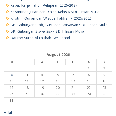
Rapat Kerja Tahun Pelajaran 2026/2027
Karantina Qur’an dan Rihlah Kelas 6 SDIT Insan Mulia
Khotmil Qur’an dan Wisuda Tahfiz TP 2025/2026
BPI Gabungan Staff, Guru dan Karyawan SDIT Insan Mulia
BPI Gabungan Siswa-Siswi SDIT Insan Mulia
Dauroh Surah Al Fatihah Ber-Sanad
August 2026
M
T
W
T
F
S
S
1
2
3
4
5
6
7
8
9
10
11
12
13
14
15
16
17
18
19
20
21
22
23
24
25
26
27
28
29
30
31
« Jul