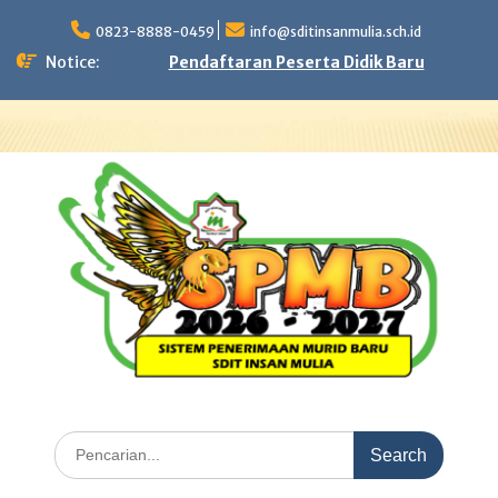
Skip
to
0823-8888-0459
info@sditinsanmulia.sch.id
content
Notice:
Pendaftaran Peserta Didik Baru
Search
for: