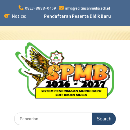
Skip
to
0823-8888-0459
info@sditinsanmulia.sch.id
content
Notice:
Pendaftaran Peserta Didik Baru
Search
for: