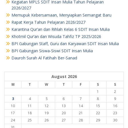
Kegiatan MPLS SDIT Insan Mulia Tahun Pelajaran
2026/2027
Memupuk Kebersamaan, Menyiapkan Semangat Baru
Rapat Kerja Tahun Pelajaran 2026/2027
Karantina Qur’an dan Rihlah Kelas 6 SDIT Insan Mulia
Khotmil Qur’an dan Wisuda Tahfiz TP 2025/2026
BPI Gabungan Staff, Guru dan Karyawan SDIT Insan Mulia
BPI Gabungan Siswa-Siswi SDIT Insan Mulia
Dauroh Surah Al Fatihah Ber-Sanad
August 2026
M
T
W
T
F
S
S
1
2
3
4
5
6
7
8
9
10
11
12
13
14
15
16
17
18
19
20
21
22
23
24
25
26
27
28
29
30
31