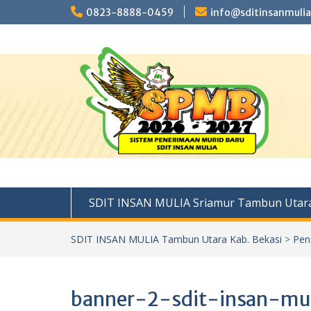
Skip
0823-8888-0459
info@sditinsanmulia
to
content
SDIT INSAN MULIA Sriamur Tambun Utara
SDIT INSAN MULIA Tambun Utara Kab. Bekasi
>
Pen
banner-2-sdit-insan-mu