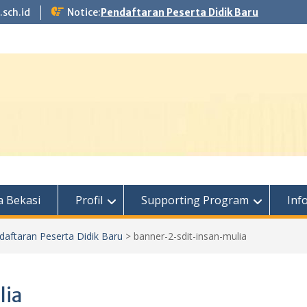
.sch.id
Notice:
Pendaftaran Peserta Didik Baru
 Bekasi
Profil
Supporting Program
Inf
daftaran Peserta Didik Baru
>
banner-2-sdit-insan-mulia
lia