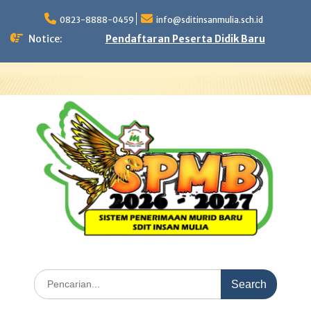
Skip
to
0823-8888-0459
info@sditinsanmulia.sch.id
content
Notice:
Pendaftaran Peserta Didik Baru
Search
for: