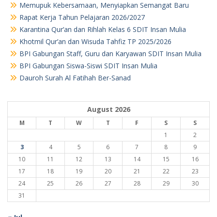
Memupuk Kebersamaan, Menyiapkan Semangat Baru
Rapat Kerja Tahun Pelajaran 2026/2027
Karantina Qur’an dan Rihlah Kelas 6 SDIT Insan Mulia
Khotmil Qur’an dan Wisuda Tahfiz TP 2025/2026
BPI Gabungan Staff, Guru dan Karyawan SDIT Insan Mulia
BPI Gabungan Siswa-Siswi SDIT Insan Mulia
Dauroh Surah Al Fatihah Ber-Sanad
August 2026
M
T
W
T
F
S
S
1
2
3
4
5
6
7
8
9
10
11
12
13
14
15
16
17
18
19
20
21
22
23
24
25
26
27
28
29
30
31