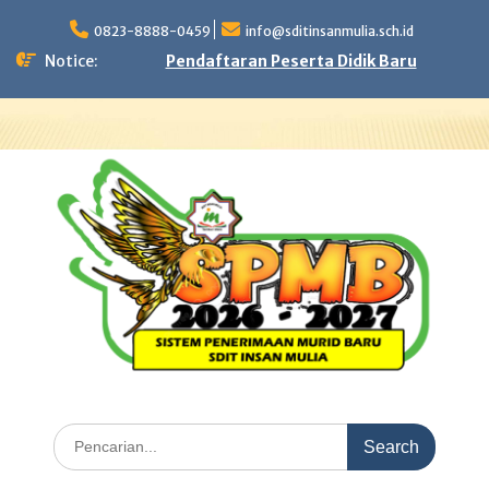
Skip
to
0823-8888-0459
info@sditinsanmulia.sch.id
content
Notice:
Pendaftaran Peserta Didik Baru
Search
for: