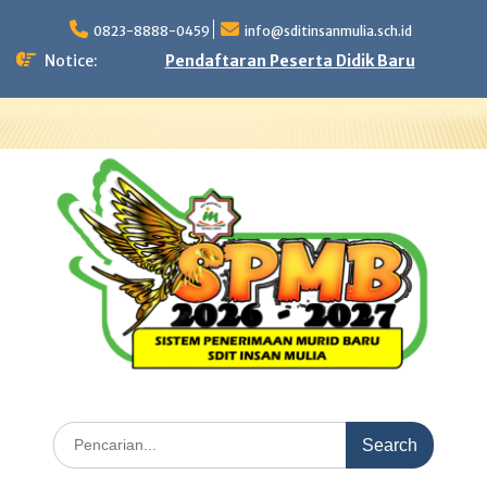
Skip
to
0823-8888-0459
info@sditinsanmulia.sch.id
content
Notice:
Pendaftaran Peserta Didik Baru
Search
for: