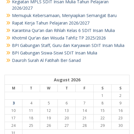
Kegiatan MPLS SDIT Insan Mulia Tahun Pelajaran
2026/2027
Memupuk Kebersamaan, Menyiapkan Semangat Baru
Rapat Kerja Tahun Pelajaran 2026/2027
Karantina Qur’an dan Rihlah Kelas 6 SDIT Insan Mulia
Khotmil Qur’an dan Wisuda Tahfiz TP 2025/2026
BPI Gabungan Staff, Guru dan Karyawan SDIT Insan Mulia
BPI Gabungan Siswa-Siswi SDIT Insan Mulia
Dauroh Surah Al Fatihah Ber-Sanad
August 2026
M
T
W
T
F
S
S
1
2
3
4
5
6
7
8
9
10
11
12
13
14
15
16
17
18
19
20
21
22
23
24
25
26
27
28
29
30
31