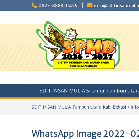
Skip
0823-8888-0459
info@sditinsanmulia
to
content
SDIT INSAN MULIA Sriamur Tambun Utara
SDIT INSAN MULIA Tambun Utara Kab. Bekasi
>
Inf
WhatsApp Image 2022-02-