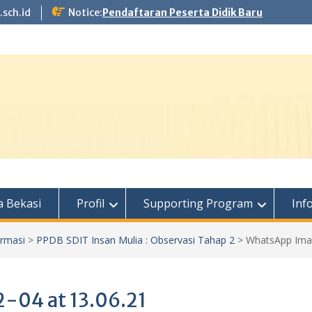
.sch.id
Notice:
Pendaftaran Peserta Didik Baru
 Bekasi
Profil
Supporting Program
Inf
ormasi
>
PPDB SDIT Insan Mulia : Observasi Tahap 2
>
WhatsApp Imag
04 at 13.06.21