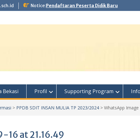
.sch.id
Notice:
Pendaftaran Peserta Didik Baru
 Bekasi
Profil
Supporting Program
Inf
ormasi
>
PPDB SDIT INSAN MULIA TP 2023/2024
>
WhatsApp Image 2
16 at 21.16.49