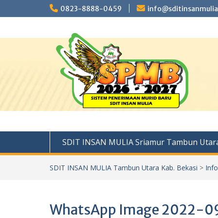
Skip
0823-8888-0459
info@sditinsanmulia
to
content
SDIT INSAN MULIA Sriamur Tambun Utara
SDIT INSAN MULIA Tambun Utara Kab. Bekasi
>
Inf
WhatsApp Image 2022-09-