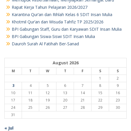
Rapat Kerja Tahun Pelajaran 2026/2027
Karantina Qur’an dan Rihlah Kelas 6 SDIT Insan Mulia
Khotmil Qur’an dan Wisuda Tahfiz TP 2025/2026
BPI Gabungan Staff, Guru dan Karyawan SDIT Insan Mulia
BPI Gabungan Siswa-Siswi SDIT Insan Mulia
Dauroh Surah Al Fatihah Ber-Sanad
August 2026
M
T
W
T
F
S
S
1
2
3
4
5
6
7
8
9
10
11
12
13
14
15
16
17
18
19
20
21
22
23
24
25
26
27
28
29
30
31
« Jul