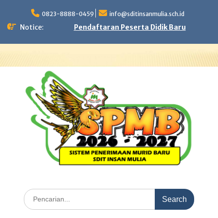
Skip
to
0823-8888-0459
info@sditinsanmulia.sch.id
content
Notice:
Pendaftaran Peserta Didik Baru
Search
for: