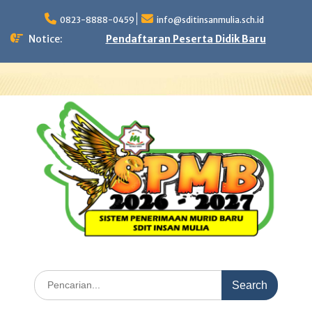
Skip
to
0823-8888-0459
info@sditinsanmulia.sch.id
content
Notice:
Pendaftaran Peserta Didik Baru
Search
for: