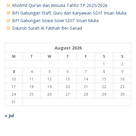
Khotmil Qur’an dan Wisuda Tahfiz TP 2025/2026
BPI Gabungan Staff, Guru dan Karyawan SDIT Insan Mulia
BPI Gabungan Siswa-Siswi SDIT Insan Mulia
Dauroh Surah Al Fatihah Ber-Sanad
August 2026
M
T
W
T
F
S
S
1
2
3
4
5
6
7
8
9
10
11
12
13
14
15
16
17
18
19
20
21
22
23
24
25
26
27
28
29
30
31
« Jul