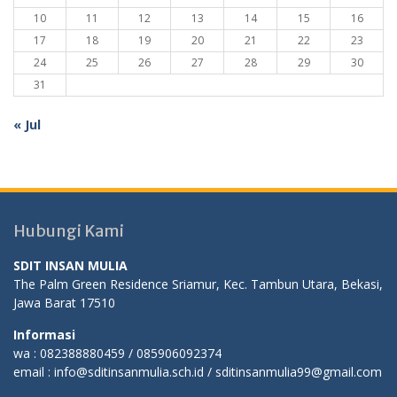
10
11
12
13
14
15
16
17
18
19
20
21
22
23
24
25
26
27
28
29
30
31
« Jul
Hubungi Kami
SDIT INSAN MULIA
The Palm Green Residence Sriamur, Kec. Tambun Utara, Bekasi,
Jawa Barat 17510
Informasi
wa : 082388880459 / 085906092374
email : info@sditinsanmulia.sch.id / sditinsanmulia99@gmail.com