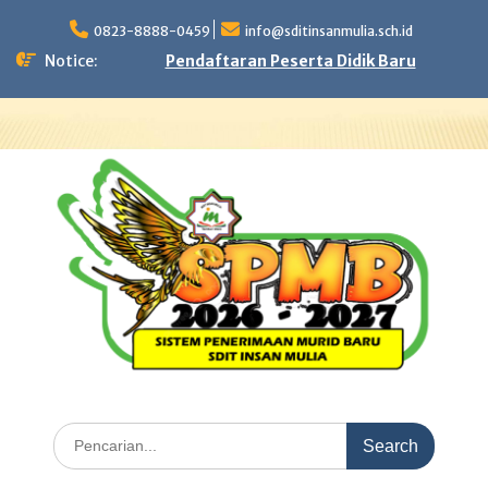
Skip
to
0823-8888-0459
info@sditinsanmulia.sch.id
content
Notice:
Pendaftaran Peserta Didik Baru
Search
for: