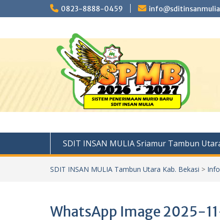
Skip
0823-8888-0459
info@sditinsanmulia
to
content
SDIT INSAN MULIA Sriamur Tambun Utara
SDIT INSAN MULIA Tambun Utara Kab. Bekasi
>
Inf
WhatsApp Image 2025-11-2