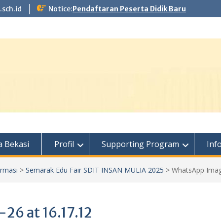
.sch.id
Notice:
Pendaftaran Peserta Didik Baru
 Bekasi
Profil
Supporting Program
Inf
ormasi
>
Semarak Edu Fair SDIT INSAN MULIA 2025
>
WhatsApp Image
6 at 16.17.12