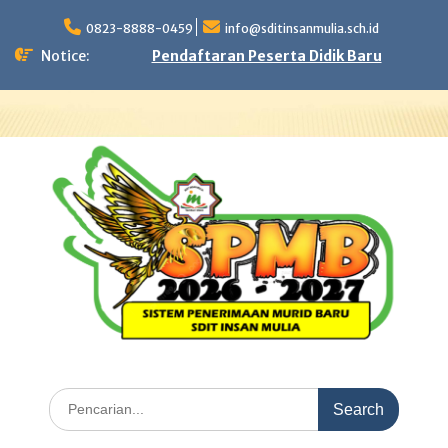
Skip
to
0823-8888-0459
info@sditinsanmulia.sch.id
content
Notice:
Pendaftaran Peserta Didik Baru
Search
for: