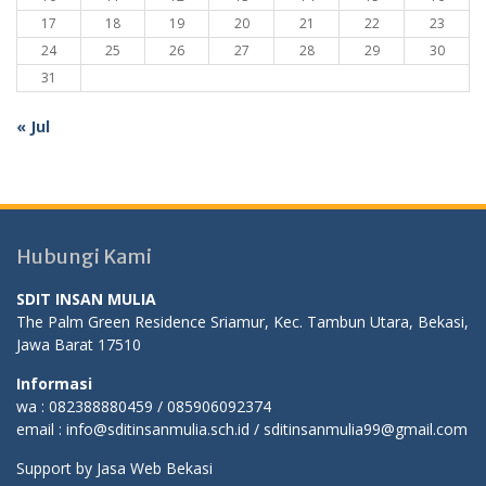
17
18
19
20
21
22
23
24
25
26
27
28
29
30
31
« Jul
Hubungi Kami
SDIT INSAN MULIA
The Palm Green Residence Sriamur, Kec. Tambun Utara, Bekasi,
Jawa Barat 17510
Informasi
wa : 082388880459 / 085906092374
email : info@sditinsanmulia.sch.id / sditinsanmulia99@gmail.com
Support by
Jasa Web Bekasi