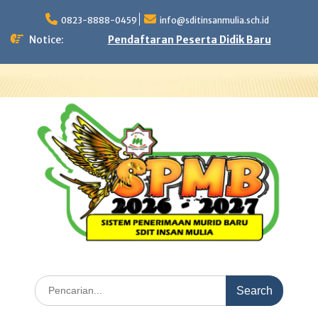
Skip
to
0823-8888-0459
info@sditinsanmulia.sch.id
content
Notice:
Pendaftaran Peserta Didik Baru
Search
for: