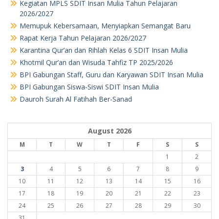
Kegiatan MPLS SDIT Insan Mulia Tahun Pelajaran
2026/2027
Memupuk Kebersamaan, Menyiapkan Semangat Baru
Rapat Kerja Tahun Pelajaran 2026/2027
Karantina Qur’an dan Rihlah Kelas 6 SDIT Insan Mulia
Khotmil Qur’an dan Wisuda Tahfiz TP 2025/2026
BPI Gabungan Staff, Guru dan Karyawan SDIT Insan Mulia
BPI Gabungan Siswa-Siswi SDIT Insan Mulia
Dauroh Surah Al Fatihah Ber-Sanad
August 2026
M
T
W
T
F
S
S
1
2
3
4
5
6
7
8
9
10
11
12
13
14
15
16
17
18
19
20
21
22
23
24
25
26
27
28
29
30
31