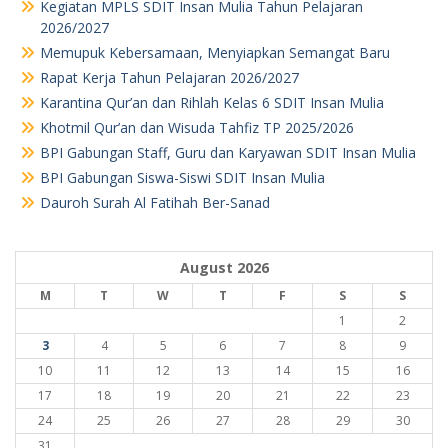
Kegiatan MPLS SDIT Insan Mulia Tahun Pelajaran
2026/2027
Memupuk Kebersamaan, Menyiapkan Semangat Baru
Rapat Kerja Tahun Pelajaran 2026/2027
Karantina Qur’an dan Rihlah Kelas 6 SDIT Insan Mulia
Khotmil Qur’an dan Wisuda Tahfiz TP 2025/2026
BPI Gabungan Staff, Guru dan Karyawan SDIT Insan Mulia
BPI Gabungan Siswa-Siswi SDIT Insan Mulia
Dauroh Surah Al Fatihah Ber-Sanad
August 2026
M
T
W
T
F
S
S
1
2
3
4
5
6
7
8
9
10
11
12
13
14
15
16
17
18
19
20
21
22
23
24
25
26
27
28
29
30
31