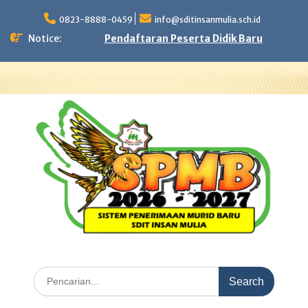
Skip
to
0823-8888-0459
info@sditinsanmulia.sch.id
content
Notice:
Pendaftaran Peserta Didik Baru
Search
for: