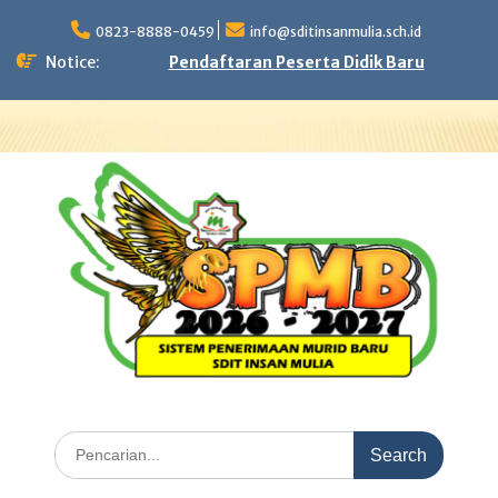
Skip
to
0823-8888-0459
info@sditinsanmulia.sch.id
content
Notice:
Pendaftaran Peserta Didik Baru
Search
for: