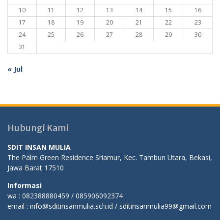
10
11
12
13
14
15
16
17
18
19
20
21
22
23
24
25
26
27
28
29
30
31
« Jul
Hubungi Kami
SDIT INSAN MULIA
The Palm Green Residence Sriamur, Kec. Tambun Utara, Bekasi,
Jawa Barat 17510
Informasi
wa : 082388880459 / 085906092374
email : info@sditinsanmulia.sch.id / sditinsanmulia99@gmail.com