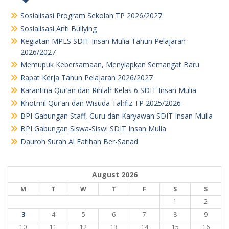
Sosialisasi Program Sekolah TP 2026/2027
Sosialisasi Anti Bullying
Kegiatan MPLS SDIT Insan Mulia Tahun Pelajaran
2026/2027
Memupuk Kebersamaan, Menyiapkan Semangat Baru
Rapat Kerja Tahun Pelajaran 2026/2027
Karantina Qur’an dan Rihlah Kelas 6 SDIT Insan Mulia
Khotmil Qur’an dan Wisuda Tahfiz TP 2025/2026
BPI Gabungan Staff, Guru dan Karyawan SDIT Insan Mulia
BPI Gabungan Siswa-Siswi SDIT Insan Mulia
Dauroh Surah Al Fatihah Ber-Sanad
August 2026
M
T
W
T
F
S
S
1
2
3
4
5
6
7
8
9
10
11
12
13
14
15
16