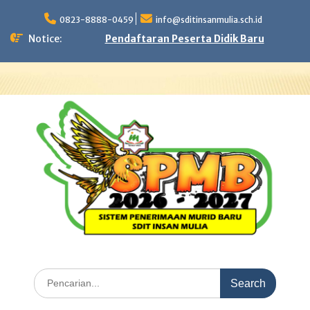
Skip
to
0823-8888-0459
info@sditinsanmulia.sch.id
content
Notice:
Pendaftaran Peserta Didik Baru
Search
for: