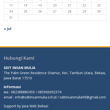
17
18
19
20
21
22
23
24
25
26
27
28
29
30
31
« Jul
Hubungi Kami
SDIT INSAN MULIA
The Palm Green Residence Sriamur, Kec. Tambun Utara, Bekasi,
Jawa Barat 17510
Informasi
wa : 082388880459 / 085906092374
email : info@sditinsanmulia.sch.id / sditinsanmulia99@gmail.com
Support by
Jasa Web Bekasi