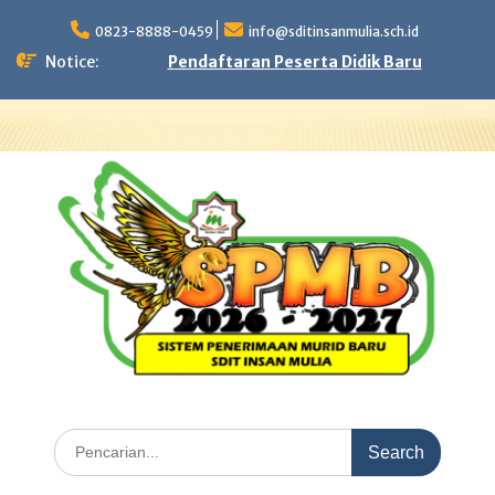
Skip
to
0823-8888-0459
info@sditinsanmulia.sch.id
content
Notice:
Pendaftaran Peserta Didik Baru
Search
for: