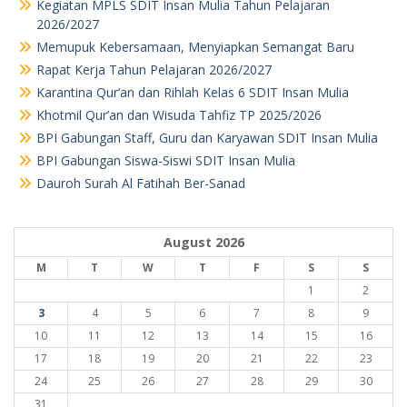
Kegiatan MPLS SDIT Insan Mulia Tahun Pelajaran
2026/2027
Memupuk Kebersamaan, Menyiapkan Semangat Baru
Rapat Kerja Tahun Pelajaran 2026/2027
Karantina Qur’an dan Rihlah Kelas 6 SDIT Insan Mulia
Khotmil Qur’an dan Wisuda Tahfiz TP 2025/2026
BPI Gabungan Staff, Guru dan Karyawan SDIT Insan Mulia
BPI Gabungan Siswa-Siswi SDIT Insan Mulia
Dauroh Surah Al Fatihah Ber-Sanad
August 2026
M
T
W
T
F
S
S
1
2
3
4
5
6
7
8
9
10
11
12
13
14
15
16
17
18
19
20
21
22
23
24
25
26
27
28
29
30
31