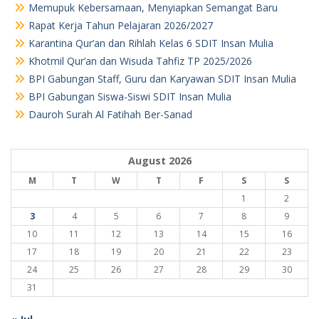
Memupuk Kebersamaan, Menyiapkan Semangat Baru
Rapat Kerja Tahun Pelajaran 2026/2027
Karantina Qur’an dan Rihlah Kelas 6 SDIT Insan Mulia
Khotmil Qur’an dan Wisuda Tahfiz TP 2025/2026
BPI Gabungan Staff, Guru dan Karyawan SDIT Insan Mulia
BPI Gabungan Siswa-Siswi SDIT Insan Mulia
Dauroh Surah Al Fatihah Ber-Sanad
August 2026
M
T
W
T
F
S
S
1
2
3
4
5
6
7
8
9
10
11
12
13
14
15
16
17
18
19
20
21
22
23
24
25
26
27
28
29
30
31