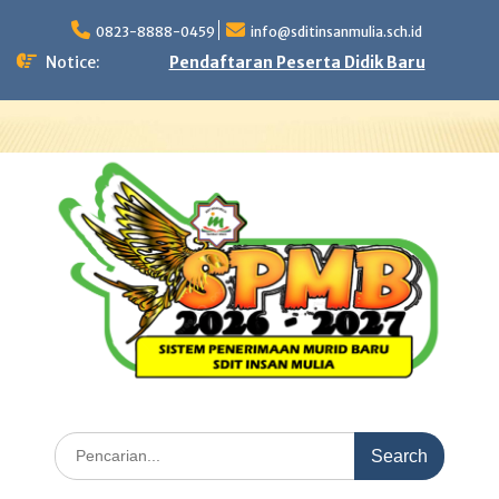
Skip
to
0823-8888-0459
info@sditinsanmulia.sch.id
content
Notice:
Pendaftaran Peserta Didik Baru
Search
for: