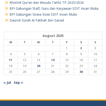
Khotmil Qur’an dan Wisuda Tahfiz TP 2025/2026
BPI Gabungan Staff, Guru dan Karyawan SDIT Insan Mulia
BPI Gabungan Siswa-Siswi SDIT Insan Mulia
Dauroh Surah Al Fatihah Ber-Sanad
August 2025
M
T
W
T
F
S
S
1
2
3
4
5
6
7
8
9
10
11
12
13
14
15
16
17
18
19
20
21
22
23
24
25
26
27
28
29
30
31
« Jul
Sep »