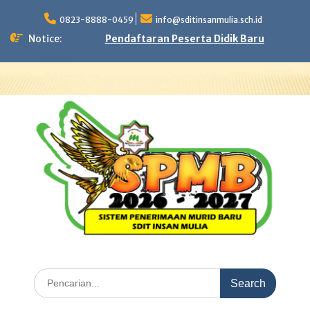
Skip
to
0823-8888-0459
info@sditinsanmulia.sch.id
content
Notice:
Pendaftaran Peserta Didik Baru
Search
for: