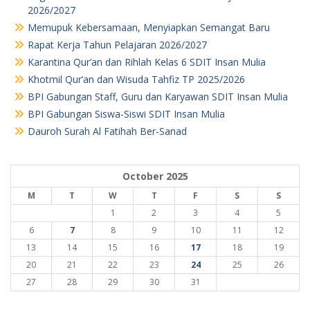
2026/2027
Memupuk Kebersamaan, Menyiapkan Semangat Baru
Rapat Kerja Tahun Pelajaran 2026/2027
Karantina Qur’an dan Rihlah Kelas 6 SDIT Insan Mulia
Khotmil Qur’an dan Wisuda Tahfiz TP 2025/2026
BPI Gabungan Staff, Guru dan Karyawan SDIT Insan Mulia
BPI Gabungan Siswa-Siswi SDIT Insan Mulia
Dauroh Surah Al Fatihah Ber-Sanad
October 2025
M
T
W
T
F
S
S
1
2
3
4
5
6
7
8
9
10
11
12
13
14
15
16
17
18
19
20
21
22
23
24
25
26
27
28
29
30
31