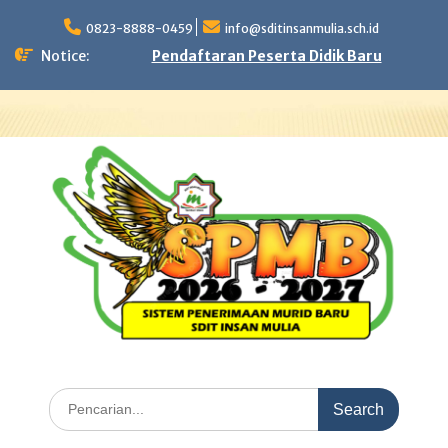
Skip
to
0823-8888-0459
info@sditinsanmulia.sch.id
content
Notice:
Pendaftaran Peserta Didik Baru
Search
for: