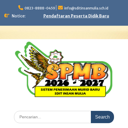
Skip
to
0823-8888-0459
info@sditinsanmulia.sch.id
content
Notice:
Pendaftaran Peserta Didik Baru
Search
for: