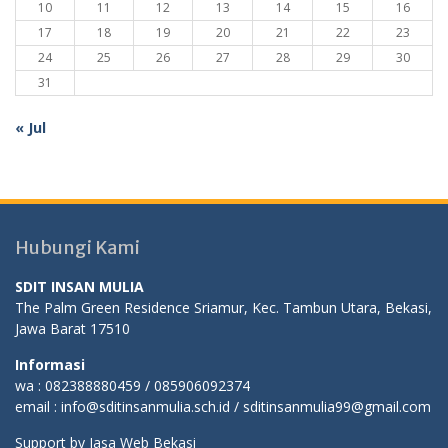
10
11
12
13
14
15
16
17
18
19
20
21
22
23
24
25
26
27
28
29
30
31
« Jul
Hubungi Kami
SDIT INSAN MULIA
The Palm Green Residence Sriamur, Kec. Tambun Utara, Bekasi,
Jawa Barat 17510
Informasi
wa : 082388880459 / 085906092374
email : info@sditinsanmulia.sch.id / sditinsanmulia99@gmail.com
Support by
Jasa Web Bekasi