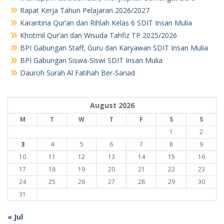
Rapat Kerja Tahun Pelajaran 2026/2027
Karantina Qur’an dan Rihlah Kelas 6 SDIT Insan Mulia
Khotmil Qur’an dan Wisuda Tahfiz TP 2025/2026
BPI Gabungan Staff, Guru dan Karyawan SDIT Insan Mulia
BPI Gabungan Siswa-Siswi SDIT Insan Mulia
Dauroh Surah Al Fatihah Ber-Sanad
August 2026
M
T
W
T
F
S
S
1
2
3
4
5
6
7
8
9
10
11
12
13
14
15
16
17
18
19
20
21
22
23
24
25
26
27
28
29
30
31
« Jul