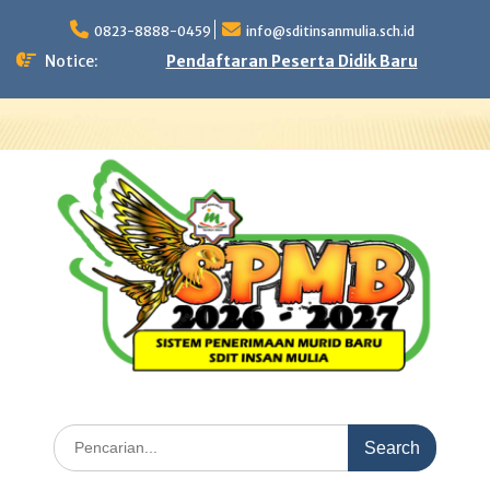
Skip
to
0823-8888-0459
info@sditinsanmulia.sch.id
content
Notice:
Pendaftaran Peserta Didik Baru
Search
for: