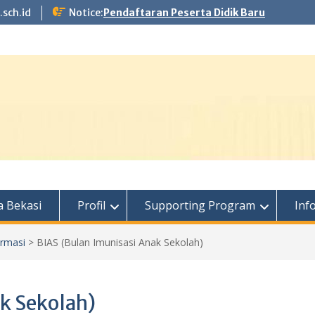
.sch.id
Notice:
Pendaftaran Peserta Didik Baru
 Bekasi
Profil
Supporting Program
Inf
ormasi
>
BIAS (Bulan Imunisasi Anak Sekolah)
k Sekolah)