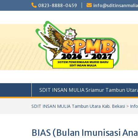
Skip
0823-8888-0459
info@sditinsanmulia
to
content
SDIT INSAN MULIA Sriamur Tambun Utara
SDIT INSAN MULIA Tambun Utara Kab. Bekasi
>
Inf
BIAS (Bulan Imunisasi Ana