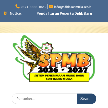
Skip
to
0823-8888-0459
info@sditinsanmulia.sch.id
content
Notice:
Pendaftaran Peserta Didik Baru
Search
for: