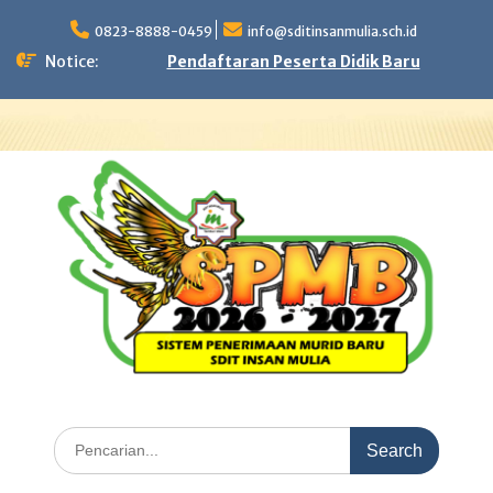
Skip
to
0823-8888-0459
info@sditinsanmulia.sch.id
content
Notice:
Pendaftaran Peserta Didik Baru
Search
for: