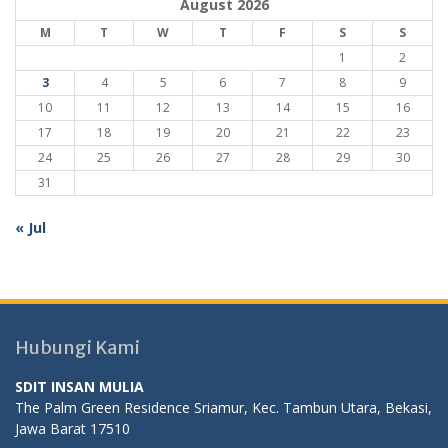
August 2026
M
T
W
T
F
S
S
1
2
3
4
5
6
7
8
9
10
11
12
13
14
15
16
17
18
19
20
21
22
23
24
25
26
27
28
29
30
31
« Jul
Hubungi Kami
SDIT INSAN MULIA
The Palm Green Residence Sriamur, Kec. Tambun Utara, Bekasi,
Jawa Barat 17510